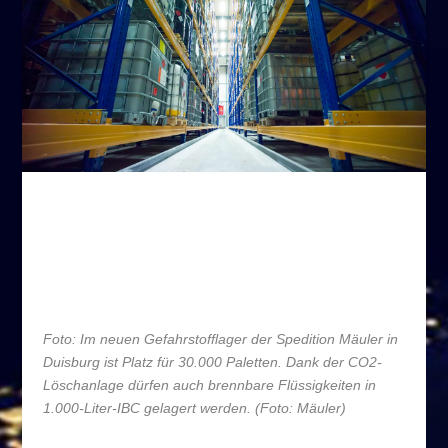
Spedition Mäuler verstärkt Chemiekompetenz von
ASTRE
Foto: Im neuen Gefahrstofflager der Spedition Mäuler in
Duisburg ist Platz für 30.000 Paletten. Dank der CO
2
-
Löschanlage dürfen auch brennbare Flüssigkeiten in
1.000-Liter-IBC gelagert werden. (Foto: Mäuler)