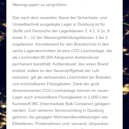
Warengruppen zu vergrößern.
Das nach dem neuesten Stand der Sicherheits- und
Umwelttechnik ausgelegte Lager in Duisburg ist für
Stoffe und Gemische der Lagerklassen 3, 4.1, 6.1c, 8
sowie 9 – 12 der Wassergefährdungsklassen 1 bis 3
zugelassen. Kernelement für den Brandschutz in den
sechs Lagerabschnitten ist eine CO
2
-Löschanlage, die
als Löschmittel 80.000 Kilogramm Kohlendioxid
permanent bereithält. Kohlendioxid, das einen Brand
erstickt, indem es den Sauerstoffgehalt der Luft
reduziert, gilt als wirksamstes Löschmittel bei Bränden
von entzündbaren Flüssigkeiten. Dank der groß
dimensionierten CO
2
-Löschanlage können im neuen
Lager auch entzündbare Flüssigkeiten in 1.000-Liter-
Kunststoff-IBC (Intermediate Bulk Container) gelagert
werden. Zum weiteren Serviceumfang in Duisburg
gehören die gängigen Mehrwertdienstleistungen wie
Etikettieren, Probenahmen und -versand, Umpacken