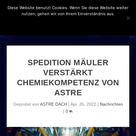
Diese Website benutzt Cookies. Wenn Sie diese Website weiter
nutzen, gehen wir von Ihrem Einverständnis aus.
OK
DATENSCHUTZERKLÄRUNG
SPEDITION MÄULER
VERSTÄRKT
CHEMIEKOMPETENZ VON
ASTRE
Gepostet von
ASTRE DACH
|
Apr. 26, 2022
|
Nachrichten
|
0