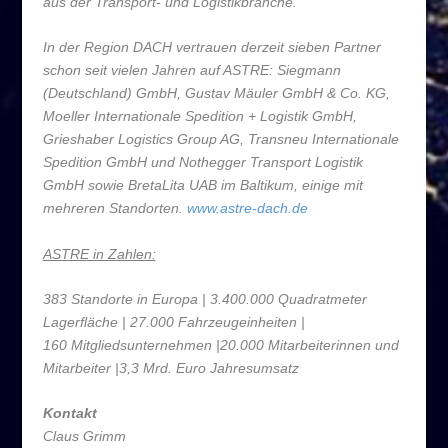
aus der Transport- und Logistikbranche.
In der Region DACH vertrauen derzeit sieben Partner
schon seit vielen Jahren auf ASTRE: Siegmann
(Deutschland) GmbH, Gustav Mäuler GmbH & Co. KG,
Moeller Internationale Spedition + Logistik GmbH,
Grieshaber Logistics Group AG, Transneu Internationale
Spedition GmbH und Nothegger Transport Logistik
GmbH sowie BretaLita UAB im Baltikum, einige mit
mehreren Standorten.
www.astre-dach.de
ASTRE in Zahlen:
383 Standorte in Europa | 3.400.000 Quadratmeter
Lagerfläche | 27.000 Fahrzeugeinheiten |
160 Mitgliedsunternehmen |20.000 Mitarbeiterinnen und
Mitarbeiter |3,3 Mrd. Euro Jahresumsatz
Kontakt
Claus Grimm