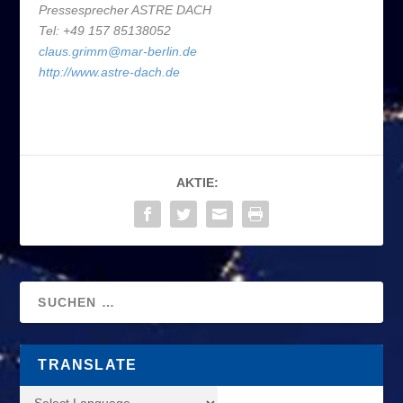
Pressesprecher ASTRE DACH
Tel: +49 157 85138052
claus.grimm@mar-berlin.de
http://www.astre-dach.de
AKTIE:
TRANSLATE