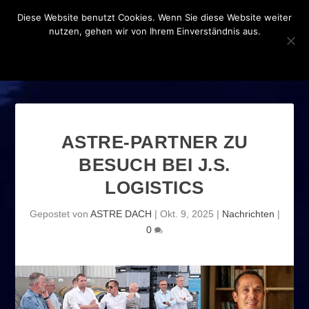
Diese Website benutzt Cookies. Wenn Sie diese Website weiter
nutzen, gehen wir von Ihrem Einverständnis aus.
OK
DATENSCHUTZERKLÄRUNG
ASTRE-PARTNER ZU
BESUCH BEI J.S.
LOGISTICS
Gepostet von
ASTRE DACH
|
Okt. 9, 2025
|
Nachrichten
|
0