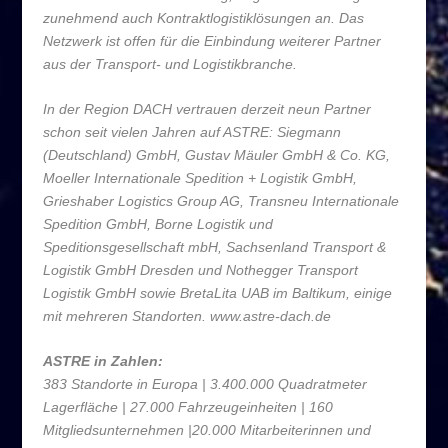
zunehmend auch Kontraktlogistiklösungen an. Das
Netzwerk ist offen für die Einbindung weiterer Partner
aus der Transport- und Logistikbranche.
In der Region DACH vertrauen derzeit neun Partner
schon seit vielen Jahren auf ASTRE: Siegmann
(Deutschland) GmbH, Gustav Mäuler GmbH & Co. KG,
Moeller Internationale Spedition + Logistik GmbH,
Grieshaber Logistics Group AG, Transneu Internationale
Spedition GmbH, Borne Logistik und
Speditionsgesellschaft mbH, Sachsenland Transport &
Logistik GmbH Dresden und Nothegger Transport
Logistik GmbH sowie BretaLita UAB im Baltikum, einige
mit mehreren Standorten. www.astre-dach.de
ASTRE in Zahlen:
383 Standorte in Europa | 3.400.000 Quadratmeter
Lagerfläche | 27.000 Fahrzeugeinheiten | 160
Mitgliedsunternehmen |20.000 Mitarbeiterinnen und