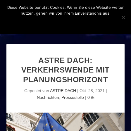
Diese Website benutzt Cookies. Wenn Sie diese Website weiter
nutzen, gehen wir von Ihrem Einverständnis aus.
OK
DATENSCHUTZERKLÄRUNG
ASTRE DACH:
VERKEHRSWENDE MIT
PLANUNGSHORIZONT
Gepostet von
ASTRE DACH
|
Okt. 28, 2021
|
Nachrichten
,
Pressestelle
|
0