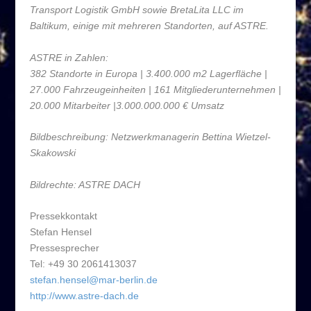
Transport Logistik GmbH sowie BretaLita LLC im
Baltikum, einige mit mehreren Standorten, auf ASTRE.
ASTRE in Zahlen:
382 Standorte in Europa | 3.400.000 m2 Lagerfläche |
27.000 Fahrzeugeinheiten | 161 Mitgliederunternehmen |
20.000 Mitarbeiter |3.000.000.000 € Umsatz
Bildbeschreibung: Netzwerkmanagerin Bettina Wietzel-
Skakowski
Bildrechte: ASTRE DACH
Pressekkontakt
Stefan Hensel
Pressesprecher
Tel: +49 30 2061413037
stefan.hensel@mar-berlin.de
http://www.astre-dach.de