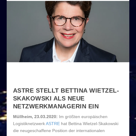
ASTRE STELLT BETTINA WIETZEL-
SKAKOWSKI ALS NEUE
NETZWERKMANAGERIN EIN
Müllheim, 23.03.2020:
Im größten europäischen
Logistiknetzwerk
ASTRE
hat Bettina Wietzel-Skakowski
die neugeschaffene Position der internationalen