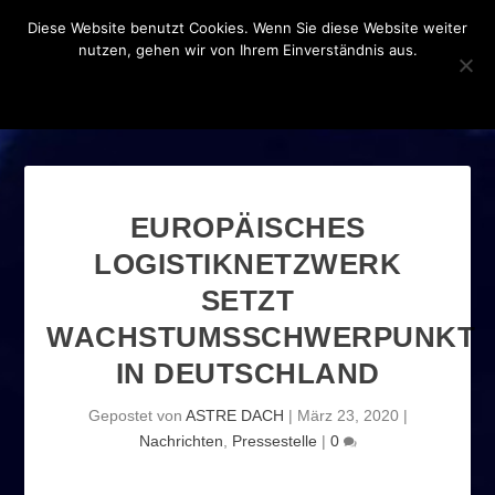
Diese Website benutzt Cookies. Wenn Sie diese Website weiter
nutzen, gehen wir von Ihrem Einverständnis aus.
OK
DATENSCHUTZERKLÄRUNG
EUROPÄISCHES
LOGISTIKNETZWERK
SETZT
WACHSTUMSSCHWERPUNKT
IN DEUTSCHLAND
Gepostet von
ASTRE DACH
|
März 23, 2020
|
Nachrichten
,
Pressestelle
|
0