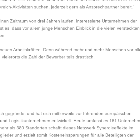
eich-Aktivitäten suchen, jederzeit gern als Ansprechpartner bereit.“
inen Zeitraum von drei Jahren laufen. Interessierte Unternehmen der
st es, dass vor allem junge Menschen Einblick in die vielen versteckten
en.
ach neuen Arbeitskräften. Denn während mehr und mehr Menschen vor al
 vielerorts die Zahl der Bewerber teils drastisch.
h gegründet und hat sich mittlerweile zur führenden europäischen
t- und Logistikunternehmen entwickelt. Heute umfasst es 161 Unterneh
ehr als 380 Standorten schafft dieses Netzwerk Synergieeffekte im
lieder und erzielt somit Kosteneinsparungen für alle Beteiligten der