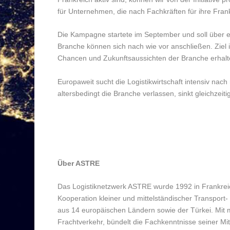
für Unternehmen, die nach Fachkräften für ihre Frankr
Die Kampagne startete im September und soll über e
Branche können sich nach wie vor anschließen. Ziel i
Chancen und Zukunftsaussichten der Branche erhalt
Europaweit sucht die Logistikwirtschaft intensiv n
altersbedingt die Branche verlassen, sinkt gleichzeitig
Über ASTRE
Das Logistiknetzwerk ASTRE wurde 1992 in Frankreic
Kooperation kleiner und mittelständischer Transpor
aus 14 europäischen Ländern sowie der Türkei. Mit m
Frachtverkehr, bündelt die Fachkenntnisse seiner Mitg