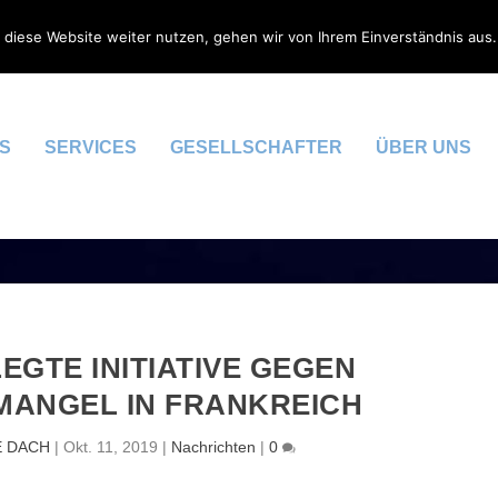
 diese Website weiter nutzen, gehen wir von Ihrem Einverständnis aus.
S
SERVICES
GESELLSCHAFTER
ÜBER UNS
TE INITIATIVE GEGEN F
NGEL IN FRANKREICH
E DACH
|
Okt. 11, 2019
|
Nachrichten
|
0