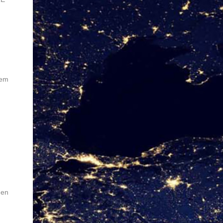
lem
men