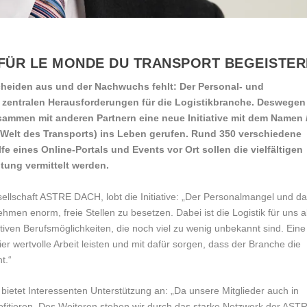
 FÜR
LE MONDE DU TRANSPORT
BEGEISTER
scheiden aus und der Nachwuchs fehlt: Der Personal- und
r zentralen Herausforderungen für die Logistikbranche. Deswegen
ammen mit anderen Partnern eine neue Initiative mit dem Namen
 Welt des Transports) ins Leben gerufen. Rund 350 verschiedene
e eines Online-Portals und Events vor Ort sollen die vielfältigen
tung vermittelt werden.
ellschaft ASTRE DACH, lobt die Initiative: „Der Personalmangel und d
men enorm, freie Stellen zu besetzen. Dabei ist die Logistik für uns a
tiven Berufsmöglichkeiten, die noch viel zu wenig unbekannt sind. Eine
wertvolle Arbeit leisten und mit dafür sorgen, dass der Branche die
t.“
ietet Interessenten Unterstützung an: „Da unsere Mitglieder auch in
 profitieren. Des Weiteren stehen wir durch das starke Netzwerk der AST