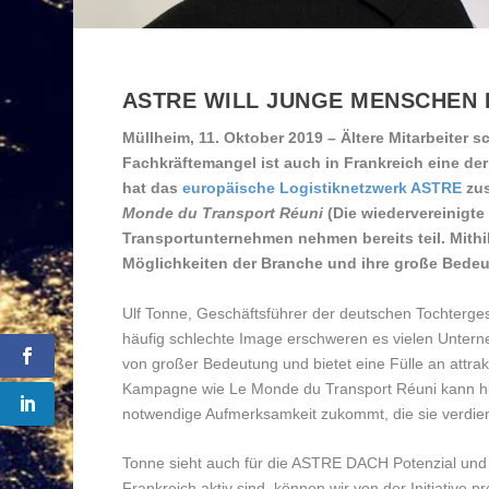
ASTRE WILL JUNGE MENSCHEN
Müllheim, 11. Oktober 2019 – Ältere Mitarbeiter 
Fachkräftemangel ist auch in Frankreich eine de
hat das
europäische Logistiknetzwerk ASTRE
zus
Monde du Transport Réuni
(Die wiedervereinigte
Transportunternehmen nehmen bereits teil. Mithilf
Möglichkeiten der Branche und ihre große Bedeu
Ulf Tonne, Geschäftsführer der deutschen Tochterges
häufig schlechte Image erschweren es vielen Unterneh
von großer Bedeutung und bietet eine Fülle an attrak
Kampagne wie Le Monde du Transport Réuni kann hier 
notwendige Aufmerksamkeit zukommt, die sie verdien
Tonne sieht auch für die ASTRE DACH Potenzial und b
Frankreich aktiv sind, können wir von der Initiative