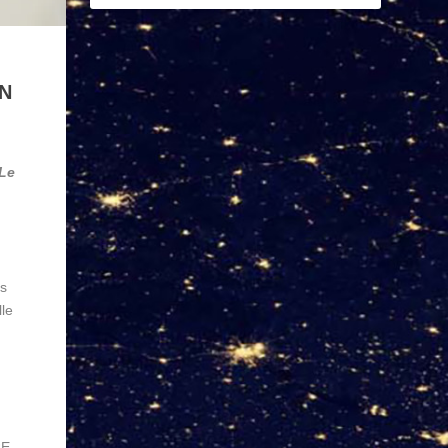
N
Le
as
lle
RE