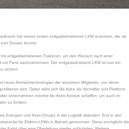
Frankreich hat seinen ersten erdgasbetriebenen LKW erworben, der ab
a zum Einsatz kommt.
ts mit erdgasbetriebenen Traktoren, um den Wunsch nach einer
und um Paris nachzukommen. Der erdgasbetriebene LKW ist nun ein
zu sichern.
d neuer Antriebstechnologien der einzelnen Mitglieder, von deren
fitieren wird. Dabei sieht sich die Astre als Vermittler und Plattform
orreiter-Unternehmen möchte die Astre Anreize schaffen, um auch im
een zu fördern.
e Energien und Ihren Einsatz in der Logistik diskutiert. Erst in den
Teststrecke für Elektro-LKWs in Betrieb genommen. Diese ermöglicht di
er Fahrt über eine Oberleitung wieder aufzuladen. Weitere