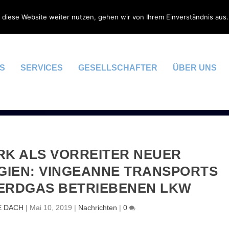
 diese Website weiter nutzen, gehen wir von Ihrem Einverständnis aus.
S
SERVICES
GESELLSCHAFTER
ÜBER UNS
K ALS VORREITER NEUER
IEN: VINGEANNE TRANSPORTS
ERDGAS BETRIEBENEN LKW
E DACH
|
Mai 10, 2019
|
Nachrichten
|
0