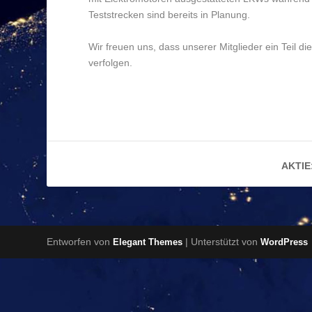
Teststrecken sind bereits in Planung.
Wir freuen uns, dass unserer Mitglieder ein Teil d
verfolgen.
AKTIE
Entworfen von
| Unterstützt von
Elegant Themes
WordPress