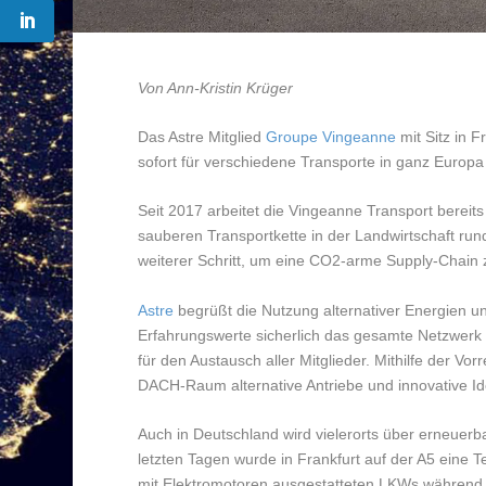
Von Ann-Kristin Krüger
Das Astre Mitglied
Groupe Vingeanne
mit Sitz in 
sofort für verschiedene Transporte in ganz Europ
Seit 2017 arbeitet die Vingeanne Transport berei
sauberen Transportkette in der Landwirtschaft r
weiterer Schritt, um eine CO2-arme Supply-Chain 
Astre
begrüßt die Nutzung alternativer Energien un
Erfahrungswerte sicherlich das gesamte Netzwerk pro
für den Austausch aller Mitglieder. Mithilfe der V
DACH-Raum alternative Antriebe und innovative Id
Auch in Deutschland wird vielerorts über erneuerbar
letzten Tagen wurde in Frankfurt auf der A5 eine 
mit Elektromotoren ausgestatteten LKWs während d