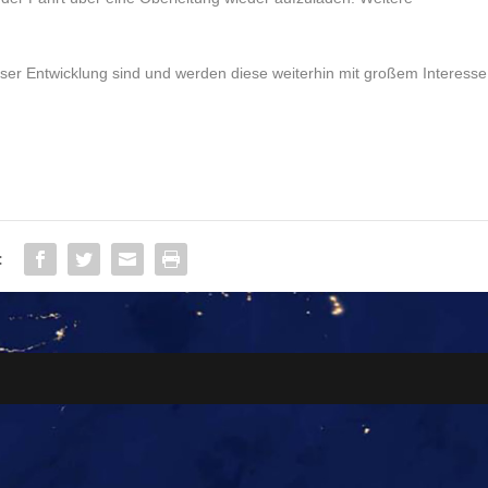
ieser Entwicklung sind und werden diese weiterhin mit großem Interesse
: