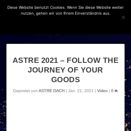
Diese Website benutzt Cookies. Wenn Sie diese Website weiter
nutzen, gehen wir von Ihrem Einverständnis aus.
OK
DATENSCHUTZERKLÄRUNG
ASTRE 2021 – FOLLOW THE
JOURNEY OF YOUR
GOODS
Gepostet von
ASTRE DACH
|
Jan. 21, 2021
|
Video
|
0