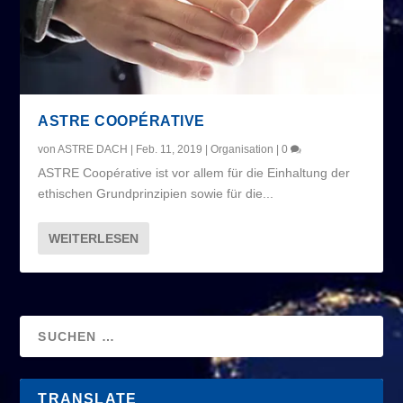
ASTRE COOPÉRATIVE
von
ASTRE DACH
|
Feb. 11, 2019
|
Organisation
|
0
ASTRE Coopérative ist vor allem für die Einhaltung der
ethischen Grundprinzipien sowie für die...
WEITERLESEN
TRANSLATE