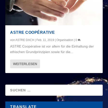
ASTRE COOPÉRATIVE
von
ASTRE DACH
|
Feb. 11, 2019
|
Organisation
|
0
ASTRE Coopérative ist vor allem für die Einhaltung der
ethischen Grundprinzipien sowie für die...
WEITERLESEN
TRANSLATE