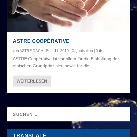
ASTRE COOPÉRATIVE
von
ASTRE DACH
|
Feb. 11, 2019
|
Organisation
|
0
ASTRE Coopérative ist vor allem für die Einhaltung der
ethischen Grundprinzipien sowie für die...
WEITERLESEN
TRANSLATE