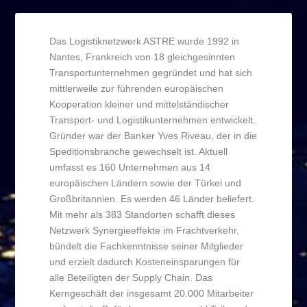
Das Logistiknetzwerk ASTRE wurde 1992 in
Nantes, Frankreich von 18 gleichgesinnten
Transportunternehmen gegründet und hat sich
mittlerweile zur führenden europäischen
Kooperation kleiner und mittelständischer
Transport- und Logistikunternehmen entwickelt.
Gründer war der Banker Yves Riveau, der in die
Speditionsbranche gewechselt ist. Aktuell
umfasst es 160 Unternehmen aus 14
europäischen Ländern sowie der Türkei und
Großbritannien. Es werden 46 Länder beliefert.
Mit mehr als 383 Standorten schafft dieses
Netzwerk Synergieeffekte im Frachtverkehr,
bündelt die Fachkenntnisse seiner Mitglieder
und erzielt dadurch Kosteneinsparungen für
alle Beteiligten der Supply Chain. Das
Kerngeschäft der insgesamt 20.000 Mitarbeiter