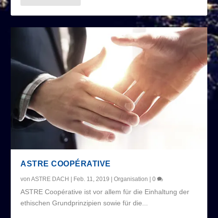
ASTRE COOPÉRATIVE
von
ASTRE DACH
|
Feb. 11, 2019
|
Organisation
|
0
ASTRE Coopérative ist vor allem für die Einhaltung der
ethischen Grundprinzipien sowie für die...