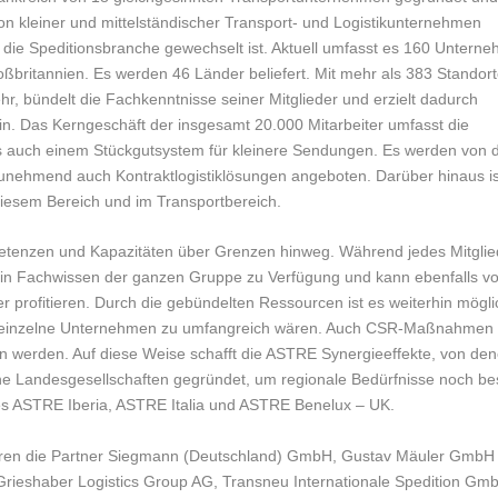
on kleiner und mittelständischer Transport- und Logistikunternehmen
n die Speditionsbranche gewechselt ist. Aktuell umfasst es 160 Untern
britannien. Es werden 46 Länder beliefert. Mit mehr als 383 Standor
hr, bündelt die Fachkenntnisse seiner Mitglieder und erzielt dadurch
in. Das Kerngeschäft der insgesamt 20.000 Mitarbeiter umfasst die
ls auch einem Stückgutsystem für kleinere Sendungen. Es werden von 
zunehmend auch Kontraktlogistiklösungen angeboten. Darüber hinaus is
diesem Bereich und im Transportbereich.
etenzen und Kapazitäten über Grenzen hinweg. Während jedes Mitglie
 sein Fachwissen der ganzen Gruppe zu Verfügung und kann ebenfalls v
profitieren. Durch die gebündelten Ressourcen ist es weiterhin mögli
r einzelne Unternehmen zu umfangreich wären. Auch CSR-Maßnahmen
 werden. Auf diese Weise schafft die ASTRE Synergieeffekte, von de
dene Landesgesellschaften gegründet, um regionale Bedürfnisse noch be
 ASTRE Iberia, ASTRE Italia und ASTRE Benelux – UK.
ahren die Partner Siegmann (Deutschland) GmbH, Gustav Mäuler GmbH
 Grieshaber Logistics Group AG, Transneu Internationale Spedition Gm