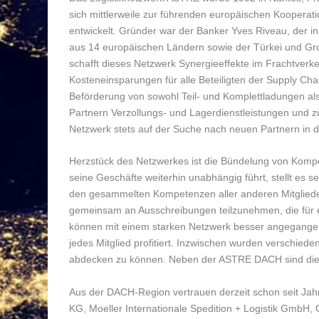
sich mittlerweile zur führenden europäischen Kooperati
entwickelt. Gründer war der Banker Yves Riveau, der i
aus 14 europäischen Ländern sowie der Türkei und Groß
schafft dieses Netzwerk Synergieeffekte im Frachtverke
Kosteneinsparungen für alle Beteiligten der Supply Cha
Beförderung von sowohl Teil- und Komplettladungen a
Partnern Verzollungs- und Lagerdienstleistungen und 
Netzwerk stets auf der Suche nach neuen Partnern in 
Herzstück des Netzwerkes ist die Bündelung von Komp
seine Geschäfte weiterhin unabhängig führt, stellt es
den gesammelten Kompetenzen aller anderen Mitglieder 
gemeinsam an Ausschreibungen teilzunehmen, die fü
können mit einem starken Netzwerk besser angegangen
jedes Mitglied profitiert. Inzwischen wurden verschie
abdecken zu können. Neben der ASTRE DACH sind dies
Aus der DACH-Region vertrauen derzeit schon seit J
KG, Moeller Internationale Spedition + Logistik GmbH,