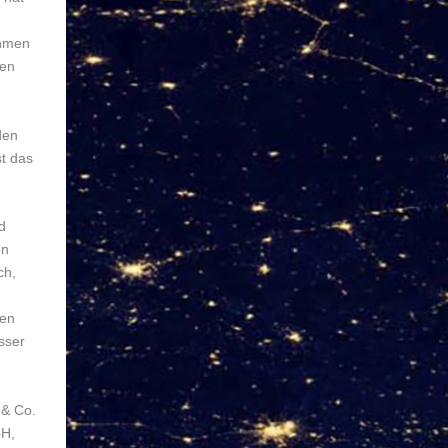
ehmen
ten
den
t das
d
on
ch,
nen
sser
 & Co.
bH,