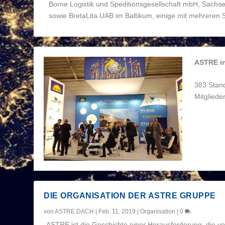
Borne Logistik und Speditionsgesellschaft mbH, Sachs
sowie BretaLita UAB im Baltikum, einige mit mehreren S
ASTRE in
383 Stand
Mitgliede
DIE ORGANISATION DER ASTRE GRUPPE
von
ASTRE DACH
|
Feb. 11, 2019
|
Organisation
|
0
„ASTRE ist die Geschichte einer Herausforderung, die v