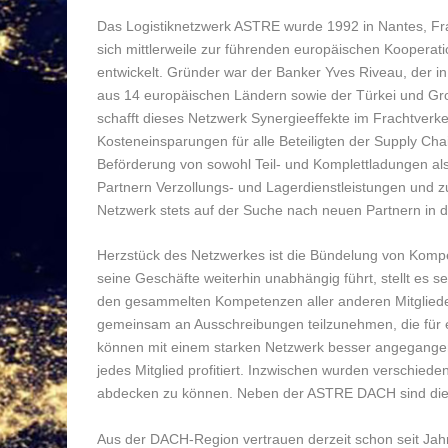
Das Logistiknetzwerk ASTRE wurde 1992 in Nantes, Fr
sich mittlerweile zur führenden europäischen Kooperati
entwickelt. Gründer war der Banker Yves Riveau, der i
aus 14 europäischen Ländern sowie der Türkei und Groß
schafft dieses Netzwerk Synergieeffekte im Frachtverke
Kosteneinsparungen für alle Beteiligten der Supply Cha
Beförderung von sowohl Teil- und Komplettladungen a
Partnern Verzollungs- und Lagerdienstleistungen und 
Netzwerk stets auf der Suche nach neuen Partnern in 
Herzstück des Netzwerkes ist die Bündelung von Komp
seine Geschäfte weiterhin unabhängig führt, stellt es
den gesammelten Kompetenzen aller anderen Mitglieder 
gemeinsam an Ausschreibungen teilzunehmen, die fü
können mit einem starken Netzwerk besser angegangen
jedes Mitglied profitiert. Inzwischen wurden verschie
abdecken zu können. Neben der ASTRE DACH sind dies
Aus der DACH-Region vertrauen derzeit schon seit J