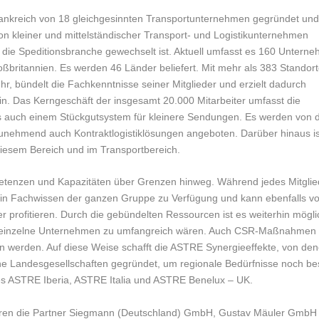
ankreich von 18 gleichgesinnten Transportunternehmen gegründet und
on kleiner und mittelständischer Transport- und Logistikunternehmen
n die Speditionsbranche gewechselt ist. Aktuell umfasst es 160 Untern
britannien. Es werden 46 Länder beliefert. Mit mehr als 383 Standor
hr, bündelt die Fachkenntnisse seiner Mitglieder und erzielt dadurch
in. Das Kerngeschäft der insgesamt 20.000 Mitarbeiter umfasst die
ls auch einem Stückgutsystem für kleinere Sendungen. Es werden von 
zunehmend auch Kontraktlogistiklösungen angeboten. Darüber hinaus is
diesem Bereich und im Transportbereich.
etenzen und Kapazitäten über Grenzen hinweg. Während jedes Mitglie
 sein Fachwissen der ganzen Gruppe zu Verfügung und kann ebenfalls v
profitieren. Durch die gebündelten Ressourcen ist es weiterhin mögli
r einzelne Unternehmen zu umfangreich wären. Auch CSR-Maßnahmen
 werden. Auf diese Weise schafft die ASTRE Synergieeffekte, von de
dene Landesgesellschaften gegründet, um regionale Bedürfnisse noch be
 ASTRE Iberia, ASTRE Italia und ASTRE Benelux – UK.
ahren die Partner Siegmann (Deutschland) GmbH, Gustav Mäuler GmbH