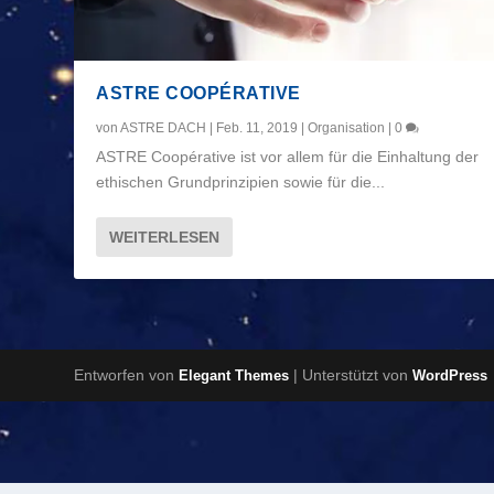
ASTRE COOPÉRATIVE
von
ASTRE DACH
|
Feb. 11, 2019
|
Organisation
|
0
ASTRE Coopérative ist vor allem für die Einhaltung der
ethischen Grundprinzipien sowie für die...
WEITERLESEN
Entworfen von
| Unterstützt von
Elegant Themes
WordPress