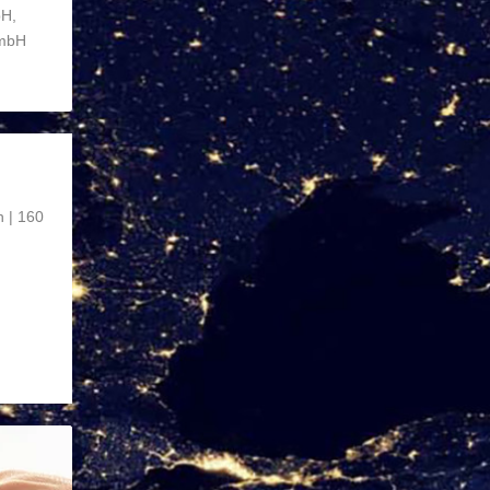
bH,
GmbH
 | 160