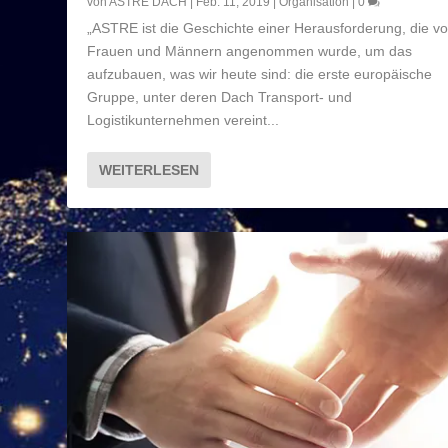
von
ASTRE DACH
|
Feb. 11, 2019
|
Organisation
|
0
„ASTRE ist die Geschichte einer Herausforderung, die v
Frauen und Männern angenommen wurde, um das
aufzubauen, was wir heute sind: die erste europäische
Gruppe, unter deren Dach Transport- und
Logistikunternehmen vereint...
WEITERLESEN