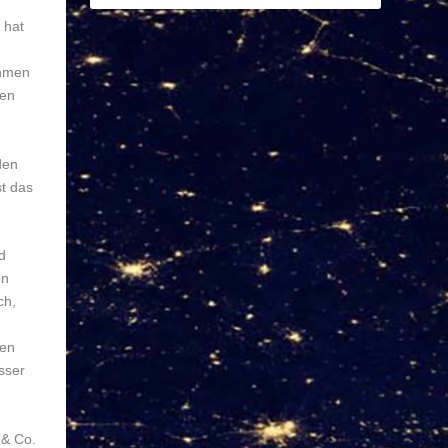
 hat
ehmen
ten
den
t das
d
on
ch,
nen
sser
 & Co.