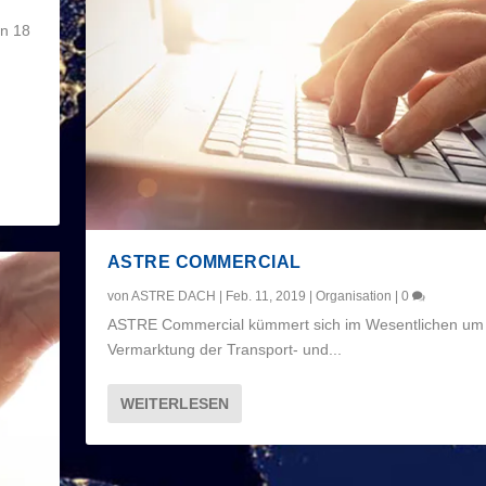
on 18
ASTRE COMMERCIAL
von
ASTRE DACH
|
Feb. 11, 2019
|
Organisation
|
0
ASTRE Commercial kümmert sich im Wesentlichen um 
Vermarktung der Transport- und...
WEITERLESEN