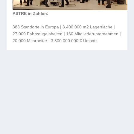
ASTRE in Zahlen:
383 Standorte in Europa | 3.400.000 m
2
Lagerfläche |
27.000 Fahrzeugeinheiten | 160 Mitgliederunternehmen |
20.000 Mitarbeiter | 3.300.000.000 € Umsatz
DIE ORGANISATION DER ASTRE GRUPPE
von
ASTRE DACH
|
Feb. 11, 2019
|
Organisation
|
0
„ASTRE ist die Geschichte einer Herausforderung, die
von 18 Frauen und Männern angenommen wurde, um
das aufzubauen, was wir heute sind: die erste
europäische Gruppe, unter deren Dach Transport- und
Logistikunternehmen vereint...
WEITERLESEN