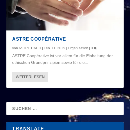
ASTRE COOPÉRATIVE
von
ASTRE DACH
|
Feb. 11, 2019
|
Organisation
|
0
ASTRE Coopérative ist vor allem für die Einhaltung der
ethischen Grundprinzipien sowie für die...
WEITERLESEN
TRANSLATE