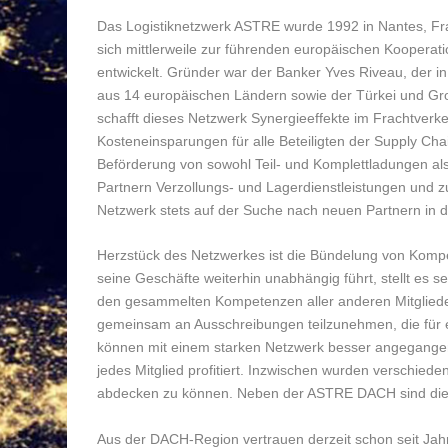
Das Logistiknetzwerk ASTRE wurde 1992 in Nantes, Fr
sich mittlerweile zur führenden europäischen Kooperati
entwickelt. Gründer war der Banker Yves Riveau, der i
aus 14 europäischen Ländern sowie der Türkei und Groß
schafft dieses Netzwerk Synergieeffekte im Frachtverke
Kosteneinsparungen für alle Beteiligten der Supply Cha
Beförderung von sowohl Teil- und Komplettladungen a
Partnern Verzollungs- und Lagerdienstleistungen und 
Netzwerk stets auf der Suche nach neuen Partnern in 
Herzstück des Netzwerkes ist die Bündelung von Komp
seine Geschäfte weiterhin unabhängig führt, stellt es
den gesammelten Kompetenzen aller anderen Mitglieder 
gemeinsam an Ausschreibungen teilzunehmen, die fü
können mit einem starken Netzwerk besser angegangen
jedes Mitglied profitiert. Inzwischen wurden verschie
abdecken zu können. Neben der ASTRE DACH sind dies
Aus der DACH-Region vertrauen derzeit schon seit J