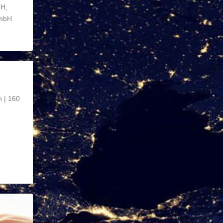
bH,
GmbH
 | 160