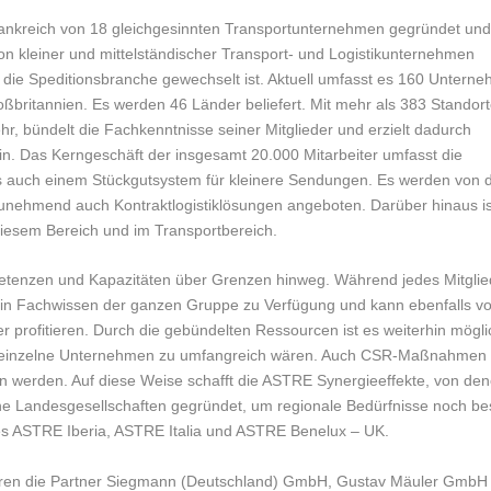
ankreich von 18 gleichgesinnten Transportunternehmen gegründet und
on kleiner und mittelständischer Transport- und Logistikunternehmen
n die Speditionsbranche gewechselt ist. Aktuell umfasst es 160 Untern
britannien. Es werden 46 Länder beliefert. Mit mehr als 383 Standor
hr, bündelt die Fachkenntnisse seiner Mitglieder und erzielt dadurch
in. Das Kerngeschäft der insgesamt 20.000 Mitarbeiter umfasst die
ls auch einem Stückgutsystem für kleinere Sendungen. Es werden von 
zunehmend auch Kontraktlogistiklösungen angeboten. Darüber hinaus is
diesem Bereich und im Transportbereich.
etenzen und Kapazitäten über Grenzen hinweg. Während jedes Mitglie
 sein Fachwissen der ganzen Gruppe zu Verfügung und kann ebenfalls v
profitieren. Durch die gebündelten Ressourcen ist es weiterhin mögli
r einzelne Unternehmen zu umfangreich wären. Auch CSR-Maßnahmen
 werden. Auf diese Weise schafft die ASTRE Synergieeffekte, von de
dene Landesgesellschaften gegründet, um regionale Bedürfnisse noch be
 ASTRE Iberia, ASTRE Italia und ASTRE Benelux – UK.
ahren die Partner Siegmann (Deutschland) GmbH, Gustav Mäuler GmbH