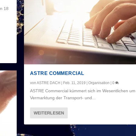
on 18
ASTRE COMMERCIAL
von
ASTRE DACH
|
Feb. 11, 2019
|
Organisation
|
0
ASTRE Commercial kümmert sich im Wesentlichen um 
Vermarktung der Transport- und...
WEITERLESEN