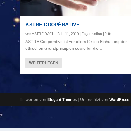
ASTRE COOPÉRATIVE
von
ASTRE DACH
|
Feb. 11, 2019
|
Organisation
|
0
ASTRE Coopérative ist vor allem für die Einhaltung der
ethischen Grundprinzipien sowie für die...
WEITERLESEN
Entworfen von
| Unterstützt von
Elegant Themes
WordPress