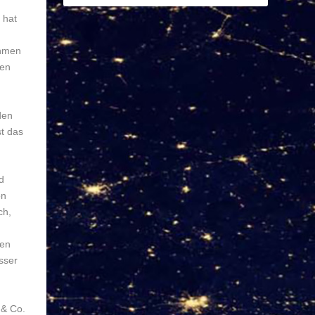
 hat
ehmen
ten
den
t das
d
on
ch,
nen
sser
 & Co.