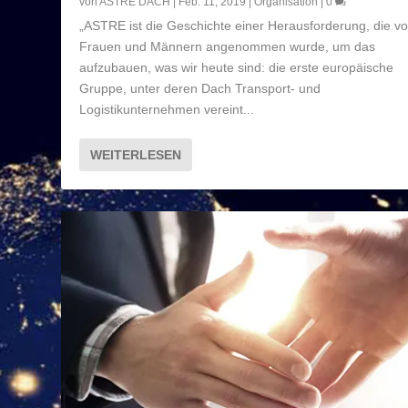
von
ASTRE DACH
|
Feb. 11, 2019
|
Organisation
|
0
„ASTRE ist die Geschichte einer Herausforderung, die v
Frauen und Männern angenommen wurde, um das
aufzubauen, was wir heute sind: die erste europäische
Gruppe, unter deren Dach Transport- und
Logistikunternehmen vereint...
WEITERLESEN