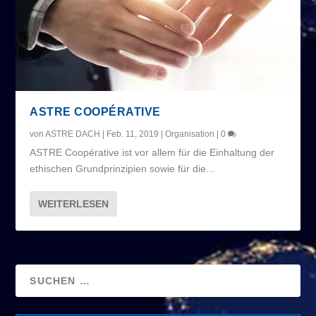
ASTRE COOPÉRATIVE
von
ASTRE DACH
|
Feb. 11, 2019
|
Organisation
|
0
ASTRE Coopérative ist vor allem für die Einhaltung der
ethischen Grundprinzipien sowie für die...
WEITERLESEN