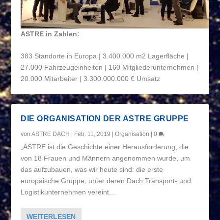
ASTRE in Zahlen:
383 Standorte in Europa | 3.400.000 m
2
Lagerfläche |
27.000 Fahrzeugeinheiten | 160 Mitgliederunternehmen |
20.000 Mitarbeiter | 3.300.000.000 € Umsatz
DIE ORGANISATION DER ASTRE GRUPPE
von
ASTRE DACH
|
Feb. 11, 2019
|
Organisation
|
0
„ASTRE ist die Geschichte einer Herausforderung, die
von 18 Frauen und Männern angenommen wurde, um
das aufzubauen, was wir heute sind: die erste
europäische Gruppe, unter deren Dach Transport- und
Logistikunternehmen vereint...
WEITERLESEN