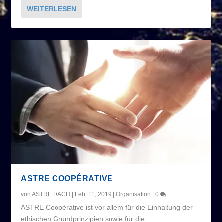
WEITERLESEN
ASTRE COOPÉRATIVE
von
ASTRE DACH
|
Feb. 11, 2019
|
Organisation
|
0
ASTRE Coopérative ist vor allem für die Einhaltung der
ethischen Grundprinzipien sowie für die...