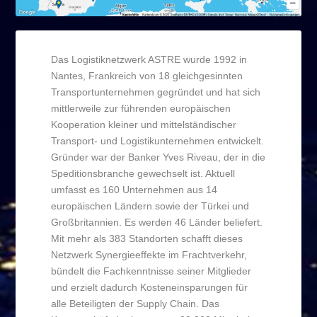
Das Logistiknetzwerk ASTRE wurde 1992 in
Nantes, Frankreich von 18 gleichgesinnten
Transportunternehmen gegründet und hat sich
mittlerweile zur führenden europäischen
Kooperation kleiner und mittelständischer
Transport- und Logistikunternehmen entwickelt.
Gründer war der Banker Yves Riveau, der in die
Speditionsbranche gewechselt ist. Aktuell
umfasst es 160 Unternehmen aus 14
europäischen Ländern sowie der Türkei und
Großbritannien. Es werden 46 Länder beliefert.
Mit mehr als 383 Standorten schafft dieses
Netzwerk Synergieeffekte im Frachtverkehr,
bündelt die Fachkenntnisse seiner Mitglieder
und erzielt dadurch Kosteneinsparungen für
alle Beteiligten der Supply Chain. Das