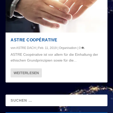
ASTRE COOPÉRATIVE
von
ASTRE DACH
|
Feb. 11, 2019
|
Organisation
|
0
ASTRE Coopérative ist vor allem für die Einhaltung der
ethischen Grundprinzipien sowie für die...
WEITERLESEN