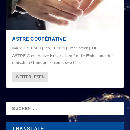
ASTRE COOPÉRATIVE
von
ASTRE DACH
|
Feb. 11, 2019
|
Organisation
|
0
ASTRE Coopérative ist vor allem für die Einhaltung der
ethischen Grundprinzipien sowie für die...
WEITERLESEN
TRANSLATE